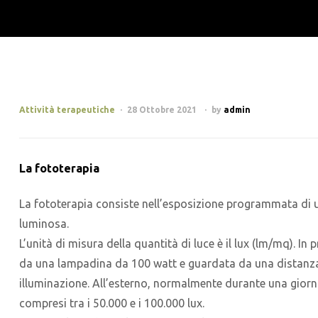
Attività terapeutiche
28 Ottobre 2021
by
admin
La fototerapia
La fototerapia consiste nell’esposizione programmata di un 
luminosa.
L’unità di misura della quantità di luce è il lux (lm/mq). I
da una lampadina da 100 watt e guardata da una distanza d
illuminazione. All’esterno, normalmente durante una giorn
compresi tra i 50.000 e i 100.000 lux.