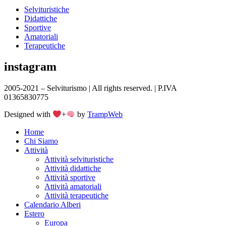
Selvituristiche
Didattiche
Sportive
Amatoriali
Terapeutiche
instagram
2005-2021 – Selviturismo | All rights reserved. | P.IVA
01365830775
Designed with
+
by
TrampWeb
Home
Chi Siamo
Attività
Attività selvituristiche
Attività didattiche
Attività sportive
Attività amatoriali
Attività terapeutiche
Calendario Alberi
Estero
Europa