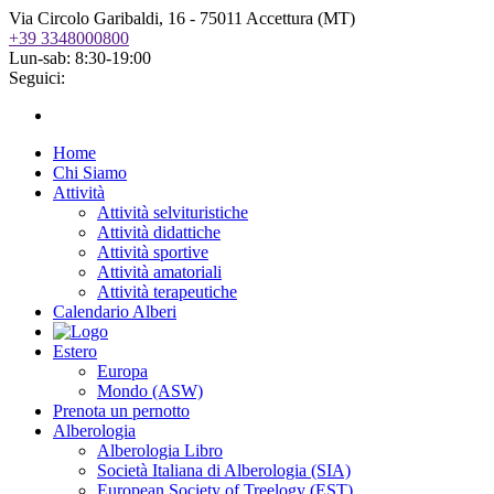
Via Circolo Garibaldi, 16 - 75011 Accettura (MT)
+39 3348000800
Lun-sab: 8:30-19:00
Seguici:
Home
Chi Siamo
Attività
Attività selvituristiche
Attività didattiche
Attività sportive
Attività amatoriali
Attività terapeutiche
Calendario Alberi
Estero
Europa
Mondo (ASW)
Prenota un pernotto
Alberologia
Alberologia Libro
Società Italiana di Alberologia (SIA)
European Society of Treelogy (EST)