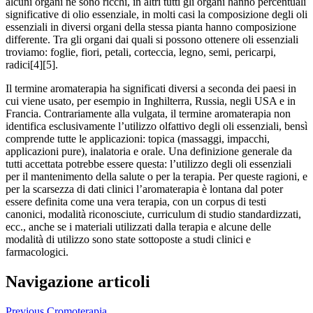
alcuni organi ne sono ricchi, in altri tutti gli organi hanno percentuali
significative di olio essenziale, in molti casi la composizione degli oli
essenziali in diversi organi della stessa pianta hanno composizione
differente. Tra gli organi dai quali si possono ottenere oli essenziali
troviamo: foglie, fiori, petali, corteccia, legno, semi, pericarpi,
radici[4][5].
Il termine aromaterapia ha significati diversi a seconda dei paesi in
cui viene usato, per esempio in Inghilterra, Russia, negli USA e in
Francia. Contrariamente alla vulgata, il termine aromaterapia non
identifica esclusivamente l’utilizzo olfattivo degli oli essenziali, bensì
comprende tutte le applicazioni: topica (massaggi, impacchi,
applicazioni pure), inalatoria e orale. Una definizione generale da
tutti accettata potrebbe essere questa: l’utilizzo degli oli essenziali
per il mantenimento della salute o per la terapia. Per queste ragioni, e
per la scarsezza di dati clinici l’aromaterapia è lontana dal poter
essere definita come una vera terapia, con un corpus di testi
canonici, modalità riconosciute, curriculum di studio standardizzati,
ecc., anche se i materiali utilizzati dalla terapia e alcune delle
modalità di utilizzo sono state sottoposte a studi clinici e
farmacologici.
Navigazione articoli
Previous
Cromoterapia