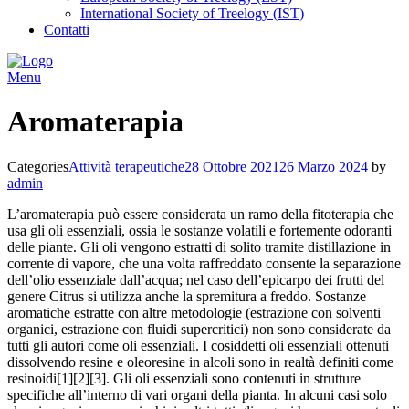
International Society of Treelogy (IST)
Contatti
Menu
Aromaterapia
Categories
Attività terapeutiche
28 Ottobre 2021
26 Marzo 2024
by
admin
L’aromaterapia può essere considerata un ramo della fitoterapia che
usa gli oli essenziali, ossia le sostanze volatili e fortemente odoranti
delle piante. Gli oli vengono estratti di solito tramite distillazione in
corrente di vapore, che una volta raffreddato consente la separazione
dell’olio essenziale dall’acqua; nel caso dell’epicarpo dei frutti del
genere Citrus si utilizza anche la spremitura a freddo. Sostanze
aromatiche estratte con altre metodologie (estrazione con solventi
organici, estrazione con fluidi supercritici) non sono considerate da
tutti gli autori come oli essenziali. I cosiddetti oli essenziali ottenuti
dissolvendo resine e oleoresine in alcoli sono in realtà definiti come
resinoidi[1][2][3]. Gli oli essenziali sono contenuti in strutture
specifiche all’interno di vari organi della pianta. In alcuni casi solo