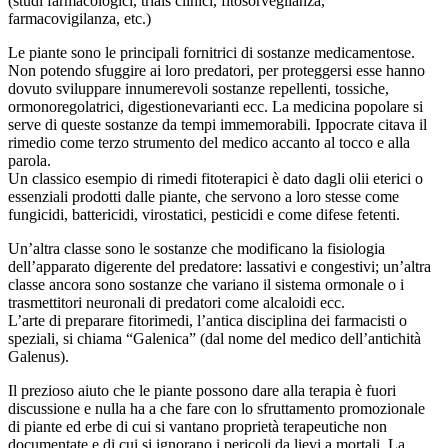
(studi farmacologici, trials clinici, fitosorveglianza,
farmacovigilanza, etc.)
Le piante sono le principali fornitrici di sostanze medicamentose.
Non potendo sfuggire ai loro predatori, per proteggersi esse hanno
dovuto sviluppare innumerevoli sostanze repellenti, tossiche,
ormonoregolatrici, digestionevarianti ecc. La medicina popolare si
serve di queste sostanze da tempi immemorabili. Ippocrate citava il
rimedio come terzo strumento del medico accanto al tocco e alla
parola.
Un classico esempio di rimedi fitoterapici è dato dagli olii eterici o
essenziali prodotti dalle piante, che servono a loro stesse come
fungicidi, battericidi, virostatici, pesticidi e come difese fetenti.
Un’altra classe sono le sostanze che modificano la fisiologia
dell’apparato digerente del predatore: lassativi e congestivi; un’altra
classe ancora sono sostanze che variano il sistema ormonale o i
trasmettitori neuronali di predatori come alcaloidi ecc.
L’arte di preparare fitorimedi, l’antica disciplina dei farmacisti o
speziali, si chiama “Galenica” (dal nome del medico dell’antichità
Galenus).
Il prezioso aiuto che le piante possono dare alla terapia è fuori
discussione e nulla ha a che fare con lo sfruttamento promozionale
di piante ed erbe di cui si vantano proprietà terapeutiche non
documentate e di cui si ignorano i pericoli da lievi a mortali. La