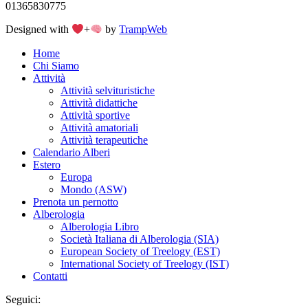
01365830775
Designed with
+
by
TrampWeb
Home
Chi Siamo
Attività
Attività selvituristiche
Attività didattiche
Attività sportive
Attività amatoriali
Attività terapeutiche
Calendario Alberi
Estero
Europa
Mondo (ASW)
Prenota un pernotto
Alberologia
Alberologia Libro
Società Italiana di Alberologia (SIA)
European Society of Treelogy (EST)
International Society of Treelogy (IST)
Contatti
Seguici: