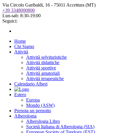
Via Circolo Garibaldi, 16 - 75011 Accettura (MT)
+39 3348000800
Lun-sab: 8:30-19:00
Seguici:
Home
Chi Siamo
Attività
Attività selvituristiche
Attività didattiche
Attività sportive
Attività amatoriali
Attività terapeutiche
Calendario Alberi
Estero
Europa
Mondo (ASW)
Prenota un pernotto
Alberologia
Alberologia Libro
Società Italiana di Alberologia (SIA)
European Society of Treelogy (EST)