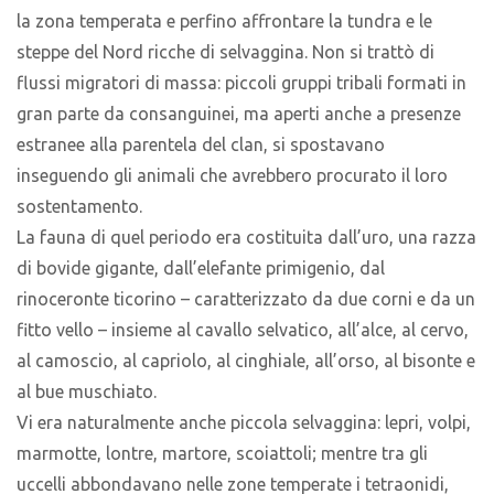
la zona temperata e perfino affrontare la tundra e le
steppe del Nord ricche di selvaggina. Non si trattò di
flussi migratori di massa: piccoli gruppi tribali formati in
gran parte da consanguinei, ma aperti anche a presenze
estranee alla parentela del clan, si spostavano
inseguendo gli animali che avrebbero procurato il loro
sostentamento.
La fauna di quel periodo era costituita dall’uro, una razza
di bovide gigante, dall’elefante primigenio, dal
rinoceronte ticorino – caratterizzato da due corni e da un
fitto vello – insieme al cavallo selvatico, all’alce, al cervo,
al camoscio, al capriolo, al cinghiale, all’orso, al bisonte e
al bue muschiato.
Vi era naturalmente anche piccola selvaggina: lepri, volpi,
marmotte, lontre, martore, scoiattoli; mentre tra gli
uccelli abbondavano nelle zone temperate i tetraonidi,